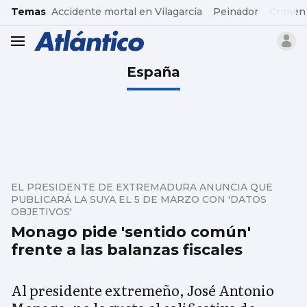
common.go-to-content
Temas
Accidente mortal en Vilagarcía
Peinador
Crimen
header.menu.open
España
EL PRESIDENTE DE EXTREMADURA ANUNCIA QUE
PUBLICARÁ LA SUYA EL 5 DE MARZO CON 'DATOS
OBJETIVOS'
Monago pide 'sentido común'
frente a las balanzas fiscales
Al presidente extremeño, José Antonio