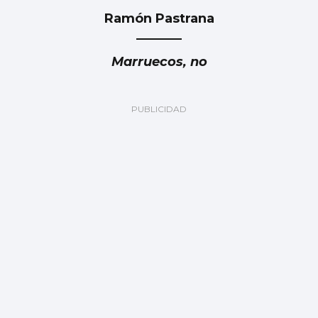
Ramón Pastrana
Marruecos, no
Luis Carlos de la Peña
Marruecos: ¿Fiable y responsable?