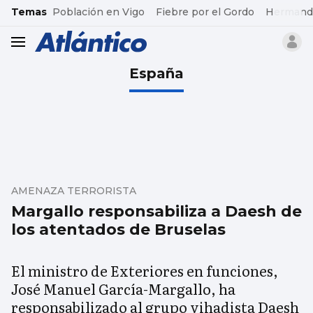
common.go-to-content
Temas
Población en Vigo
Fiebre por el Gordo
Hermand
header.menu.open
España
AMENAZA TERRORISTA
Margallo responsabiliza a Daesh de
los atentados de Bruselas
El ministro de Exteriores en funciones,
José Manuel García-Margallo, ha
responsabilizado al grupo yihadista Daesh