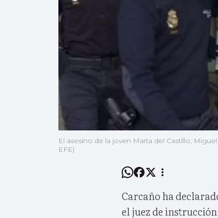
El asesino de la joven Marta del Castillo, Migue
EFE)
Carcaño ha declarado
el juez de instrucción