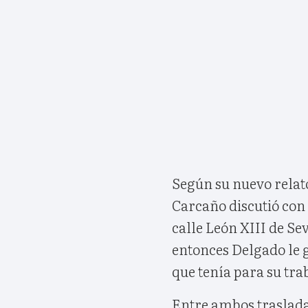
Según su nuevo relato
Carcaño discutió con
calle León XIII de Sev
entonces Delgado le g
que tenía para su tra
Entre ambos trasladar