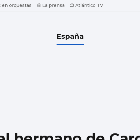
 en orquestas
📰 La prensa
📺 Atlántico TV
España
á al hermano de Ca