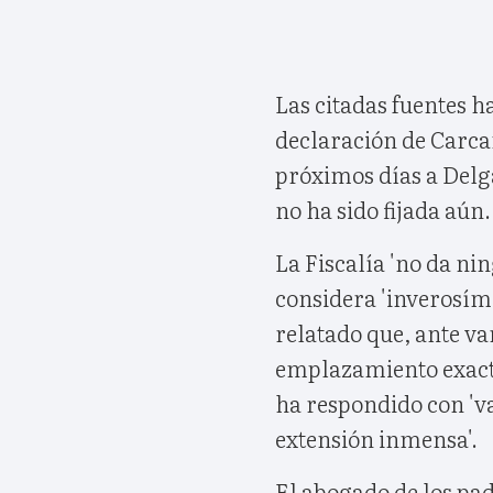
Las citadas fuentes ha
declaración de Carcañ
próximos días a Delg
no ha sido fijada aún.
La Fiscalía 'no da ni
considera 'inverosími
relatado que, ante va
emplazamiento exact
ha respondido con 'va
extensión inmensa'.
El abogado de los pad