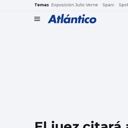
common.go-to-content
Temas
Exposición Julio Verne
Sparc
Spot
header.menu.open
El juez citar