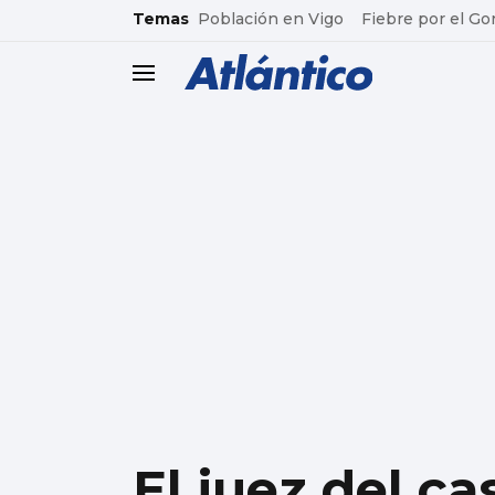
common.go-to-content
Temas
Población en Vigo
Fiebre por el Go
header.menu.open
El juez del c