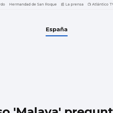
rdo
Hermandad de San Roque
📰 La prensa
📺 Atlántico T
España
aso 'Malaya' pregunt