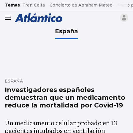
common.go-to-content
Temas
Tren Celta
Concierto de Abraham Mateo
Pacto 
header.menu.open
España
ESPAÑA
Investigadores españoles
demuestran que un medicamento
reduce la mortalidad por Covid-19
Un medicamento celular probado en 13
pacientes intubados en ventilación