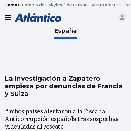
common.go-to-content
Temas
Cambio del “skyline” de Guixar
Alerta amarilla por
header.menu.open
España
La investigación a Zapatero
empieza por denuncias de Francia
y Suiza
Ambos países alertaron a la Fiscalía
Anticorrupción española tras sospechas
vinculadas al rescate