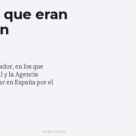
a que eran
un
dor, en los que
l y la Agencia
ar en España por el