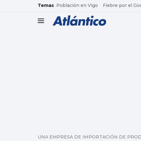
common.go-to-content
Temas
Población en Vigo
Fiebre por el Go
header.menu.open
UNA EMPRESA DE IMPORTACIÓN DE PRODU