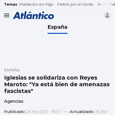
common.go-to-content
Temas
Población en Vigo
Fiebre por el Gordo
Hermand
header.menu.open
España
ESPAÑA
Iglesias se solidariza con Reyes
Maroto: "Ya está bien de amenazas
fascistas"
Agencias
Publicado:
26 Abr 2021 - 18:57
—
Actualizado:
26 Abr