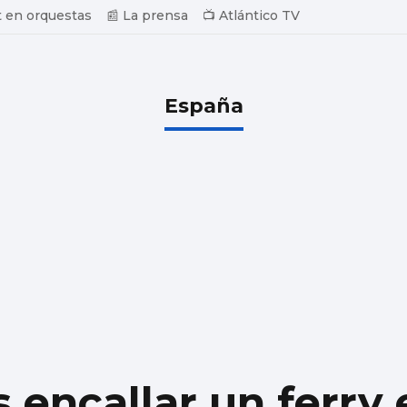
 en orquestas
📰 La prensa
📺 Atlántico TV
España
s encallar un ferry 