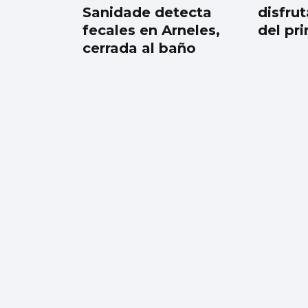
Sanidade detecta
disfrut
fecales en Arneles,
del pr
cerrada al baño
FÁBRICA
La planta de chips
fotónicos Sparc
moviliza 110 millones