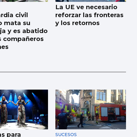
La UE ve necesario
dia civil
reforzar las fronteras
o mata su
y los retornos
ja y es abatido
s compañeros
nes
as para
SUCESOS