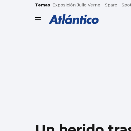
common.go-to-content
Temas
Exposición Julio Verne
Sparc
Spot
header.menu.open
Un herido tra