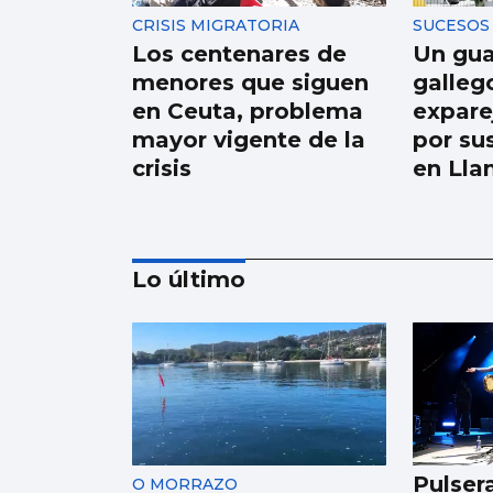
CRISIS MIGRATORIA
SUCESOS
Los centenares de
Un guar
menores que siguen
galleg
en Ceuta, problema
expare
mayor vigente de la
por su
crisis
en Lla
Lo último
AVALANCHA EN LA FRONTERA
Marlaska insiste: “No
hubo ni informe ni
aviso del CNI”
Pulser
O MORRAZO