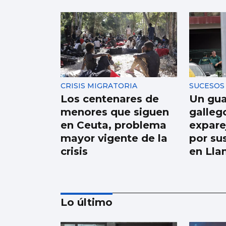
CRISIS MIGRATORIA
SUCESOS
Los centenares de
Un guar
menores que siguen
galleg
en Ceuta, problema
expare
mayor vigente de la
por su
crisis
en Lla
Lo último