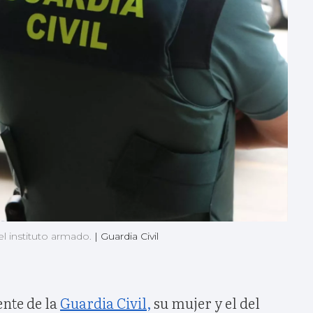
el instituto armado.
|
Guardia Civil
ente de la
Guardia Civil,
su mujer y el del