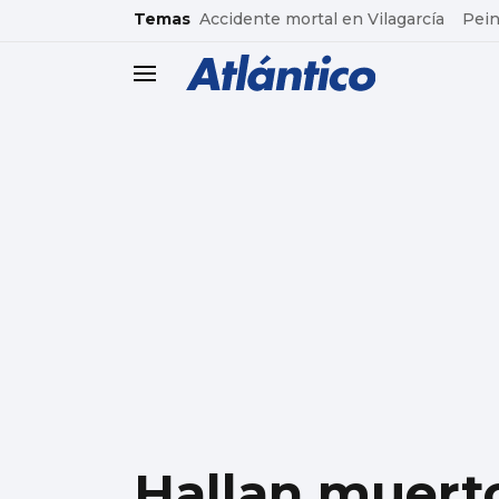
common.go-to-content
Temas
Accidente mortal en Vilagarcía
Pein
header.menu.open
Hallan muerto