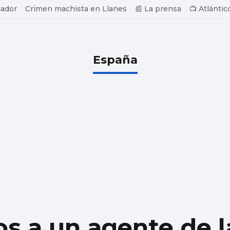
ador
Crimen machista en Llanes
📰 La prensa
📺 Atlántic
España
s a un agente de l