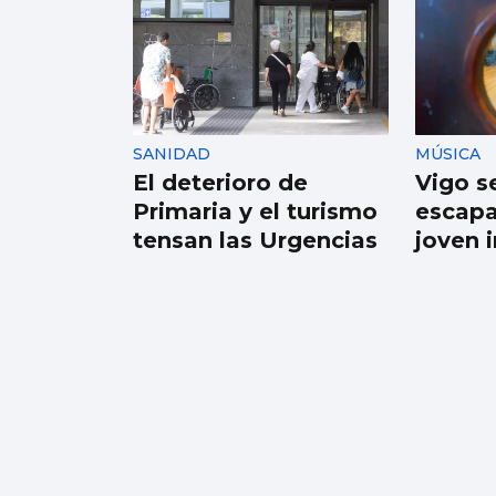
AVALANCHA EN LA FRONTERA
Marlaska insiste: “No
hubo ni informe ni
aviso del CNI”
SANIDAD
MÚSICA
El deterioro de
Vigo s
Primaria y el turismo
escapa
tensan las Urgencias
joven 
Baiona pedirá agua a
Vigo este mismo