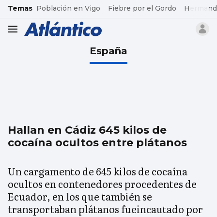
common.go-to-content
Temas
Población en Vigo
Fiebre por el Gordo
Hermand
header.menu.open
España
Hallan en Cádiz 645 kilos de
cocaína ocultos entre plátanos
Un cargamento de 645 kilos de cocaína
ocultos en contenedores procedentes de
Ecuador, en los que también se
transportaban plátanos fueincautado por