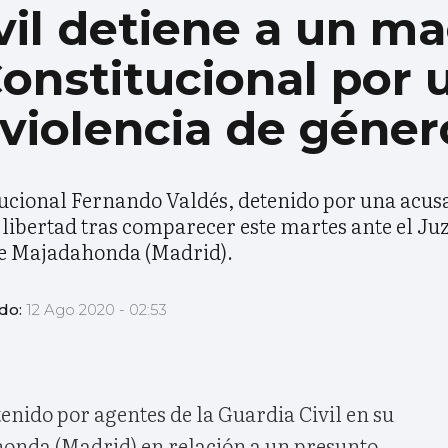
vil detiene a un m
Constitucional por 
violencia de géner
tucional Fernando Valdés, detenido por una acus
 libertad tras comparecer este martes ante el J
de Majadahonda (Madrid).
ado:
12 Ago 2020 - 02:53
enido por agentes de la Guardia Civil en su
onda (Madrid) en relación a un presunto