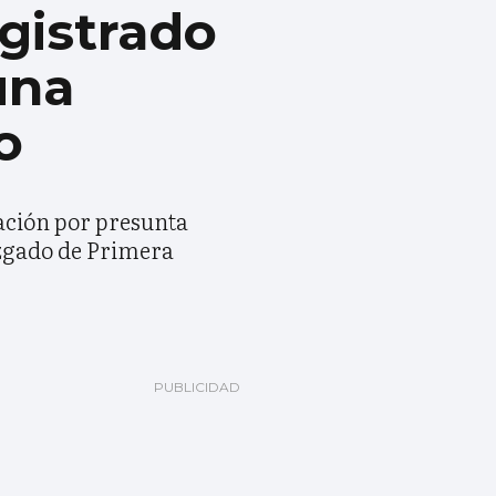
agistrado
una
o
ación por presunta
uzgado de Primera