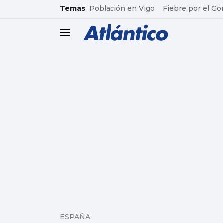
common.go-to-content
Temas
Población en Vigo
Fiebre por el Go
header.menu.open
ESPAÑA