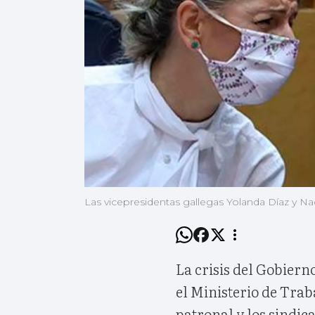
Las vicepresidentas gallegas Yolanda Díaz y Nad
La crisis del Gobiern
el Ministerio de Trab
patronal y los sindica