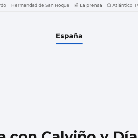
rdo
Hermandad de San Roque
📰 La prensa
📺 Atlántico T
España
a con Calviño y Día