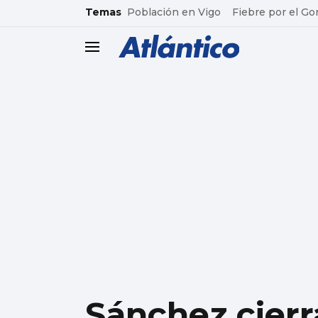
common.go-to-content
Temas
Población en Vigo
Fiebre por el Go
header.menu.open
Sánchez cierr