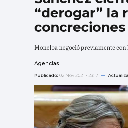
“derogar” la 
concreciones
Moncloa negoció previamente con D
Agencias
Publicado:
02 Nov 2021 - 23:17
—
Actualiz