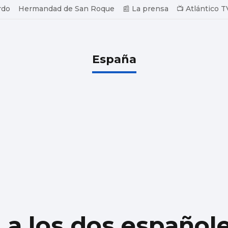
rdo
Hermandad de San Roque
📰 La prensa
📺 Atlántico T
España
 a los dos español