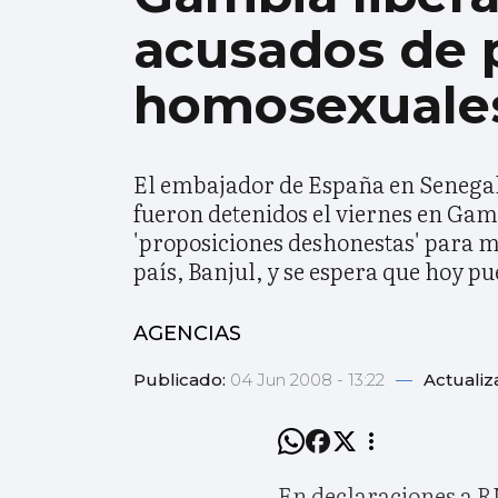
acusados de 
homosexuale
El embajador de España en Senegal,
fueron detenidos el viernes en Gamb
'proposiciones deshonestas' para m
país, Banjul, y se espera que hoy p
AGENCIAS
Publicado:
04 Jun 2008 - 13:22
—
Actualiz
En declaraciones a R