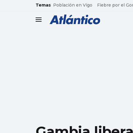
common.go-to-content
Temas
Población en Vigo
Fiebre por el Go
header.menu.open
Gambia libera