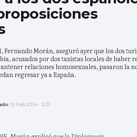
proposiciones
s
 Fernando Morán, aseguró ayer que los dos turi
ia, acusados por dos taxistas locales de haber r
antener relaciones homosexuales, pasaron la noc
uedan regresar ya a España.
ado:
10 Feb 2014 - 12:31
NE, Morán explicó que la Diplomacia