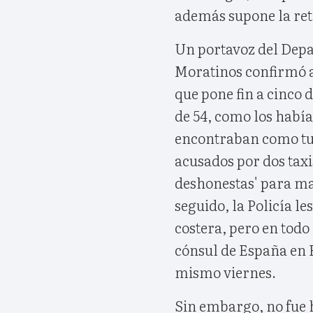
además supone la reti
Un portavoz del Dep
Moratinos confirmó a 
que pone fin a cinco d
de 54, como los había
encontraban como tu
acusados por dos taxi
deshonestas' para m
seguido, la Policía le
costera, pero en tod
cónsul de España en Ba
mismo viernes.
Sin embargo, no fue h