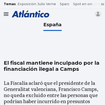
common.go-to-content
Temas
Exposición Julio Verne
Sparc
Spot en orquestas
header.menu.open
España
El fiscal mantiene inculpado por la
financiación ilegal a Camps
La Fiscalía aclaró que el presidente de la
Generalitat valenciana, Francisco Camps,
no queda excluido entre las personas que
podrían haber incurrido en presuntos