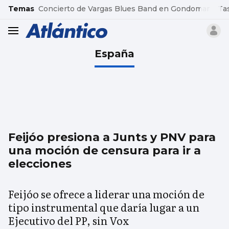
common.go-to-content
Temas
Concierto de Vargas Blues Band en Gondomar
Ta
header.menu.open
España
Feijóo presiona a Junts y PNV para
una moción de censura para ir a
elecciones
Feijóo se ofrece a liderar una moción de
tipo instrumental que daría lugar a un
Ejecutivo del PP, sin Vox