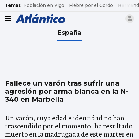
common.go-to-content
Temas
Población en Vigo
Fiebre por el Gordo
Hermand
header.menu.open
España
Fallece un varón tras sufrir una
agresión por arma blanca en la N-
340 en Marbella
Un varón, cuya edad e identidad no han
trascendido por el momento, ha resultado
muerto en la madrugada de este martes en