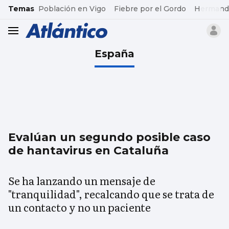
common.go-to-content
Temas
Población en Vigo
Fiebre por el Gordo
Hermand
header.menu.open
España
Evalúan un segundo posible caso
de hantavirus en Cataluña
Se ha lanzando un mensaje de
"tranquilidad", recalcando que se trata de
un contacto y no un paciente