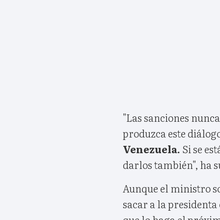
"Las sanciones nunca 
produzca este diálog
Venezuela.
Si se es
darlos también", ha s
Aunque el ministro s
sacar a la presidenta
que lo haga el próxi