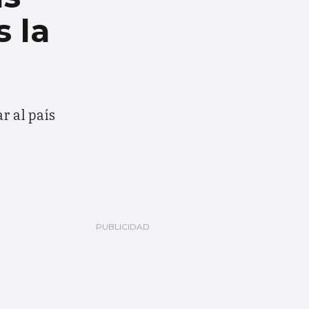
 la
r al país