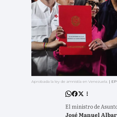
Aprobada la ley de amnistía en Venezuela.
|
EP
El ministro de Asunt
José Manuel Albar