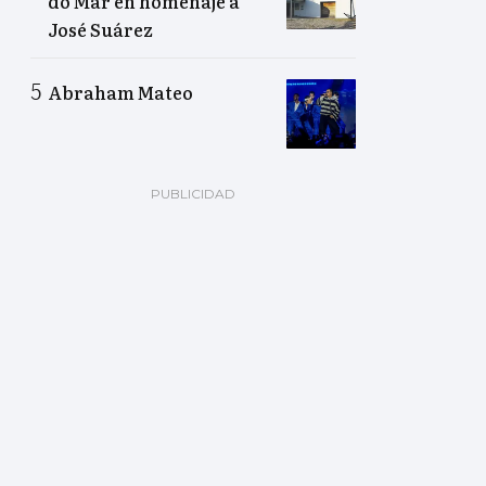
do Mar en homenaje a
José Suárez
Abraham Mateo