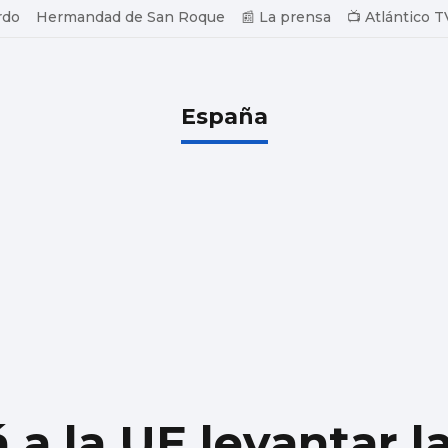
rdo
Hermandad de San Roque
📰 La prensa
📺 Atlántico T
España
 a la UE levantar l