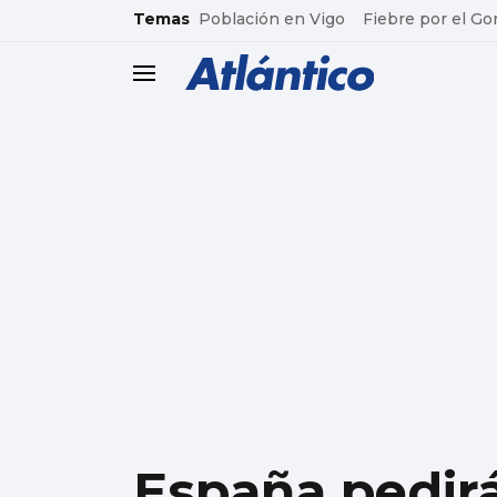
common.go-to-content
Temas
Población en Vigo
Fiebre por el Go
header.menu.open
España pedirá