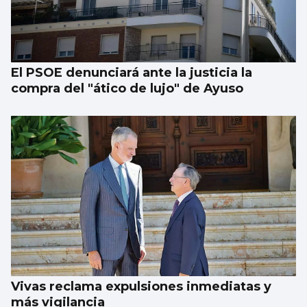
El PSOE denunciará ante la justicia la
compra del "ático de lujo" de Ayuso
Vivas reclama expulsiones inmediatas y
más vigilancia