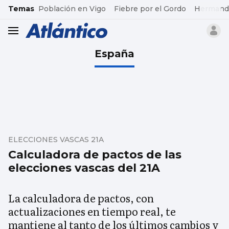
common.go-to-content
Temas
Población en Vigo
Fiebre por el Gordo
Hermand
header.menu.open
España
ELECCIONES VASCAS 21A
Calculadora de pactos de las
elecciones vascas del 21A
La calculadora de pactos, con
actualizaciones en tiempo real, te
mantiene al tanto de los últimos cambios y