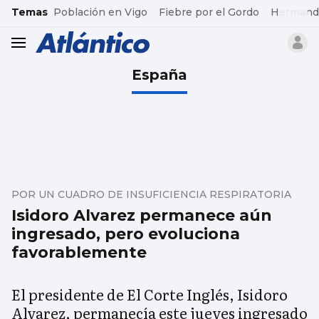
common.go-to-content
Temas
Población en Vigo
Fiebre por el Gordo
Hermand
header.menu.open
España
POR UN CUADRO DE INSUFICIENCIA RESPIRATORIA
Isidoro Alvarez permanece aún
ingresado, pero evoluciona
favorablemente
El presidente de El Corte Inglés, Isidoro
Alvarez, permanecía este jueves ingresado