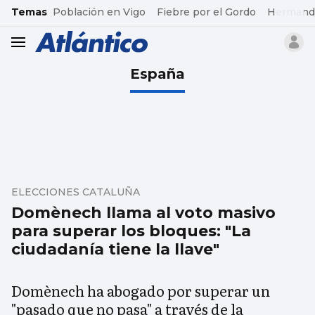
common.go-to-content
Temas
Población en Vigo
Fiebre por el Gordo
Hermand
header.menu.open
España
ELECCIONES CATALUÑA
Domènech llama al voto masivo
para superar los bloques: "La
ciudadanía tiene la llave"
Domènech ha abogado por superar un
"pasado que no pasa" a través de la