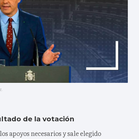
z.
ultado de la votación
os apoyos necesarios y sale elegido