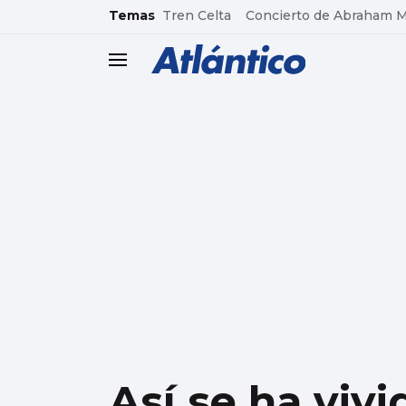
common.go-to-content
Temas
Tren Celta
Concierto de Abraham 
header.menu.open
Así se ha viv