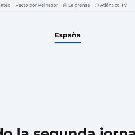
Mateo
Pacto por Peinador
📰 La prensa
📺 Atlántico TV
España
ido la segunda jorn