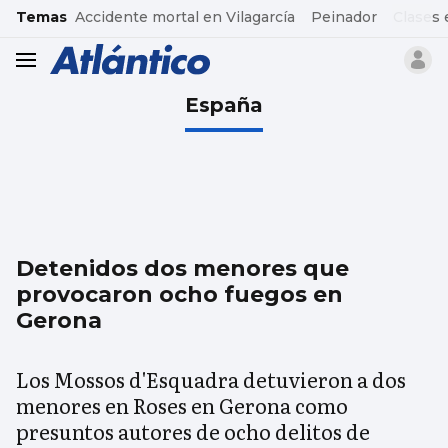
common.go-to-content
Temas
Accidente mortal en Vilagarcía
Peinador
Clases 
header.menu.open
España
Detenidos dos menores que
provocaron ocho fuegos en
Gerona
Los Mossos d'Esquadra detuvieron a dos
menores en Roses en Gerona como
presuntos autores de ocho delitos de