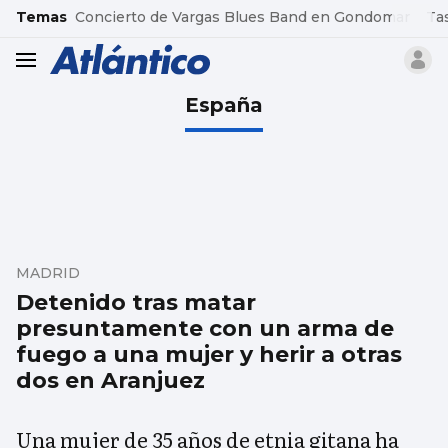
common.go-to-content
Temas
Concierto de Vargas Blues Band en Gondomar
Ta
header.menu.open
España
MADRID
Detenido tras matar
presuntamente con un arma de
fuego a una mujer y herir a otras
dos en Aranjuez
Una mujer de 35 años de etnia gitana ha