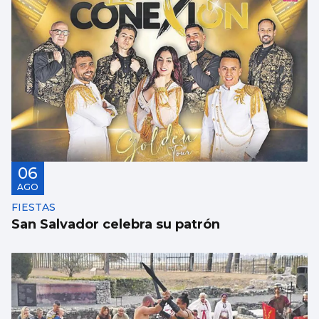
AVALANCHA EN LA FRONTERA
Marlaska insiste: “No hubo ni informe ni
aviso del CNI”
06
AGO
FIESTAS
San Salvador celebra su patrón