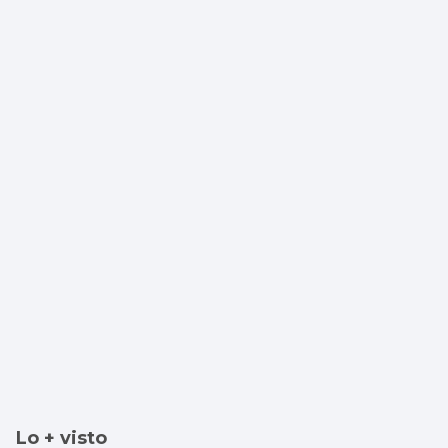
Brais Méndez, a gol por partido en
Columbus
Lo + visto