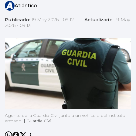
Atlántico
Publicado:
19 May 2026 - 09:12
—
Actualizado:
19 May
2026 - 09:13
Agente de la Guardia Civil junto a un vehículo del instituto
armado.
|
Guardia Civil