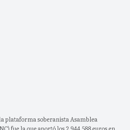
 la plataforma soberanista Asamblea
C) fue la que aportó los 2.944.588 euros en