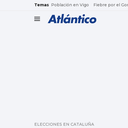
common.go-to-content
Temas
Población en Vigo
Fiebre por el Go
header.menu.open
ELECCIONES EN CATALUÑA