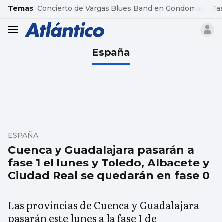
common.go-to-content
Temas
Concierto de Vargas Blues Band en Gondomar
Ta
header.menu.open
España
ESPAÑA
Cuenca y Guadalajara pasarán a
fase 1 el lunes y Toledo, Albacete y
Ciudad Real se quedarán en fase 0
Las provincias de Cuenca y Guadalajara
pasarán este lunes a la fase 1 de