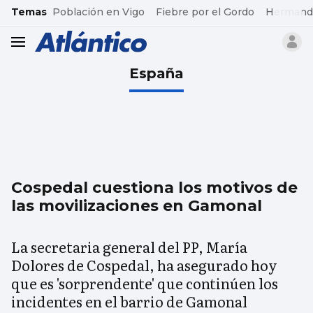
common.go-to-content
Temas
Población en Vigo
Fiebre por el Gordo
Hermand
header.menu.open
España
Cospedal cuestiona los motivos de
las movilizaciones en Gamonal
La secretaria general del PP, María
Dolores de Cospedal, ha asegurado hoy
que es 'sorprendente' que continúen los
incidentes en el barrio de Gamonal