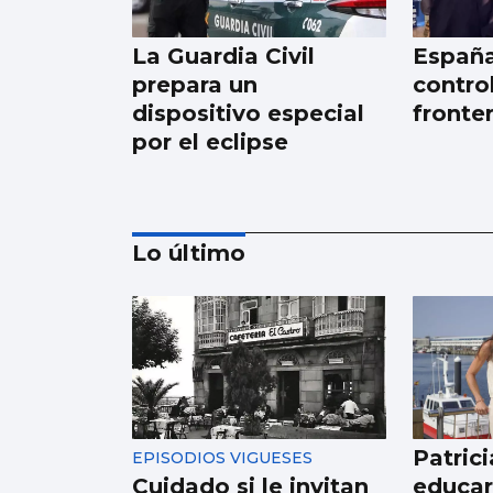
La Guardia Civil
España
prepara un
control
dispositivo especial
fronter
por el eclipse
Lo último
Se agrava la
situación en Ceuta
para reubicar a los
menores inmigrantes
Patric
EPISODIOS VIGUESES
Cuidado si le invitan
educar