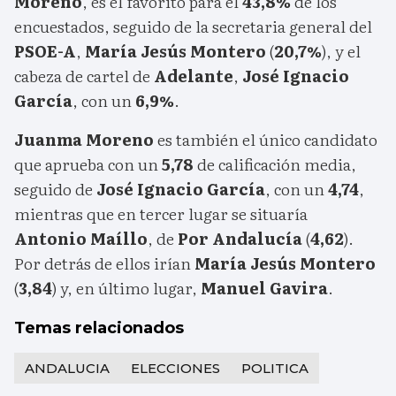
Moreno
, es el favorito para el
43,8%
de los
encuestados, seguido de la secretaria general del
PSOE-A
,
María Jesús Montero
(
20,7%
), y el
cabeza de cartel de
Adelante
,
José Ignacio
García
, con un
6,9%
.
Juanma Moreno
es también el único candidato
que aprueba con un
5,78
de calificación media,
seguido de
José Ignacio García
, con un
4,74
,
mientras que en tercer lugar se situaría
Antonio Maíllo
, de
Por Andalucía
(
4,62
).
Por detrás de ellos irían
María Jesús Montero
(
3,84
) y, en último lugar,
Manuel Gavira
.
Temas relacionados
ANDALUCIA
ELECCIONES
POLITICA