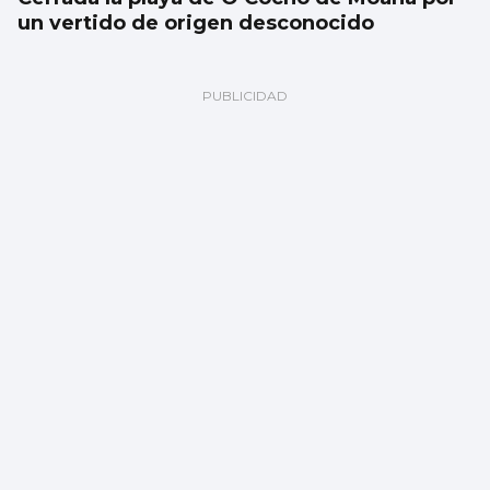
un vertido de origen desconocido
SUCESOS
Un accidente múltiple en la AP-9 provoca
retenciones a la salida de Vigo