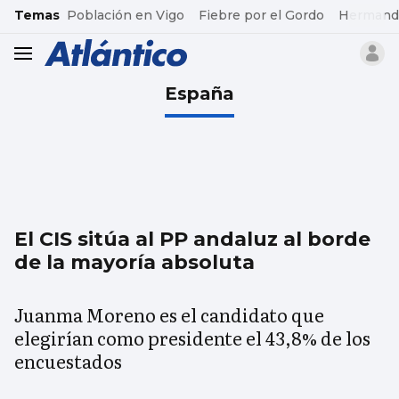
common.go-to-content
Temas
Población en Vigo
Fiebre por el Gordo
Hermand
header.menu.open
España
El CIS sitúa al PP andaluz al borde
de la mayoría absoluta
Juanma Moreno es el candidato que
elegirían como presidente el 43,8% de los
encuestados