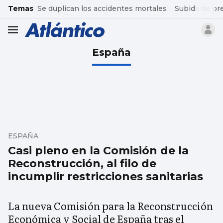
common.go-to-content
Temas
Se duplican los accidentes mortales
Subida de pr
header.menu.open
España
ESPAÑA
Casi pleno en la Comisión de la
Reconstrucción, al filo de
incumplir restricciones sanitarias
La nueva Comisión para la Reconstrucción
Económica y Social de España tras el