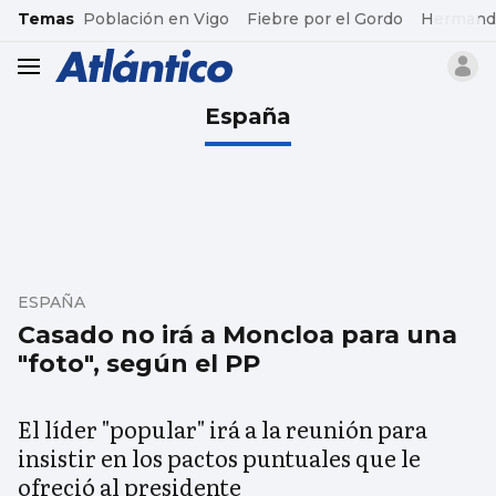
common.go-to-content
Temas
Población en Vigo
Fiebre por el Gordo
Hermand
header.menu.open
España
ESPAÑA
Casado no irá a Moncloa para una
"foto", según el PP
El líder "popular" irá a la reunión para
insistir en los pactos puntuales que le
ofreció al presidente