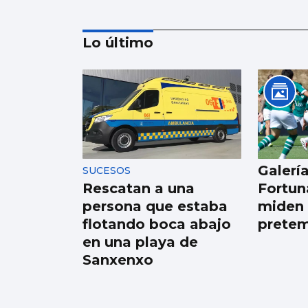
Lo último
Se agrava la
situación en Ceuta
para reubicar a los
menores inmigrantes
Galería
SUCESOS
Rescatan a una
Fortun
persona que estaba
miden 
flotando boca abajo
prete
en una playa de
Sanxenxo