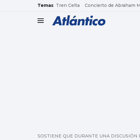
common.go-to-content
Temas
Tren Celta
Concierto de Abraham 
header.menu.open
SOSTIENE QUE DURANTE UNA DISCUSIÓN 