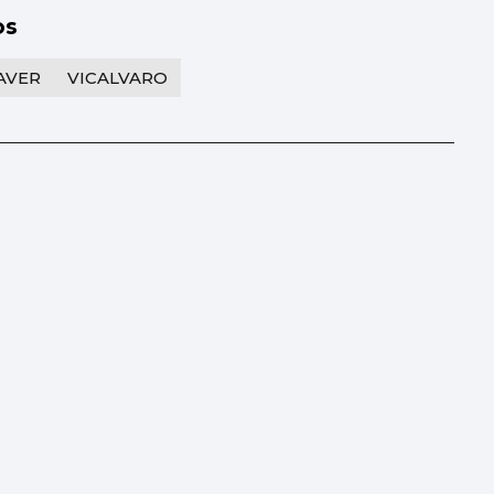
os
AVER
VICALVARO