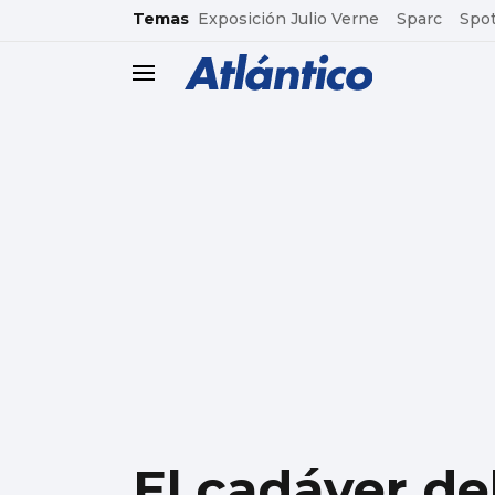
common.go-to-content
Temas
Exposición Julio Verne
Sparc
Spot
header.menu.open
El cadáver de