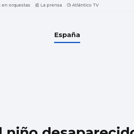
 en orquestas
📰 La prensa
📺 Atlántico TV
España
l niño desaparecid