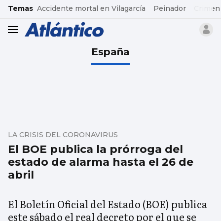
common.go-to-content
Temas
Accidente mortal en Vilagarcía
Peinador
Crimen
header.menu.open
España
LA CRISIS DEL CORONAVIRUS
El BOE publica la prórroga del
estado de alarma hasta el 26 de
abril
El Boletín Oficial del Estado (BOE) publica
este sábado el real decreto por el que se