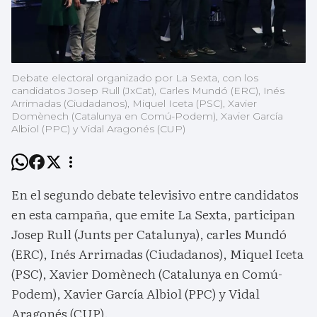
Debate electoral organizado por La Sexta, con los
candidatos Josep Rull (JxCat), Carles Mundó (ERC), Inés
Arrimadas (Ciudadanos), Miquel Iceta (PSC), Xavier
Domènech (Catalunya en Comú-Podem), Xavier García
Albiol (PPC) y Vidal Aragonés (CUP)
En el segundo debate televisivo entre candidatos
en esta campaña, que emite La Sexta, participan
Josep Rull (Junts per Catalunya), carles Mundó
(ERC), Inés Arrimadas (Ciudadanos), Miquel Iceta
(PSC), Xavier Domènech (Catalunya en Comú-
Podem), Xavier García Albiol (PPC) y Vidal
Aragonés (CUP).