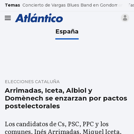
common.go-to-content
Temas
Concierto de Vargas Blues Band en Gondomar
Ta
header.menu.open
España
ELECCIONES CATALUÑA
Arrimadas, Iceta, Albiol y
Domènech se enzarzan por pactos
postelectorales
Los candidatos de Cs, PSC, PPC y los
comunes, Inés Arrimadas, Miquel Iceta,