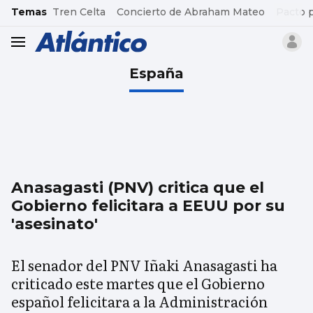
common.go-to-content
Temas
Tren Celta
Concierto de Abraham Mateo
Pacto 
header.menu.open
España
Anasagasti (PNV) critica que el
Gobierno felicitara a EEUU por su
'asesinato'
El senador del PNV Iñaki Anasagasti ha
criticado este martes que el Gobierno
español felicitara a la Administración