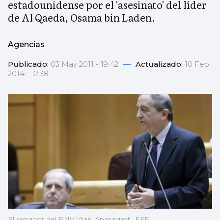
estadounidense por el 'asesinato' del líder
de Al Qaeda, Osama bin Laden.
Agencias
Publicado:
03 May 2011 - 19:42
—
Actualizado:
10 Feb
2014 - 12:38
El senador del PNV Iñaki Anasagasti .EFE