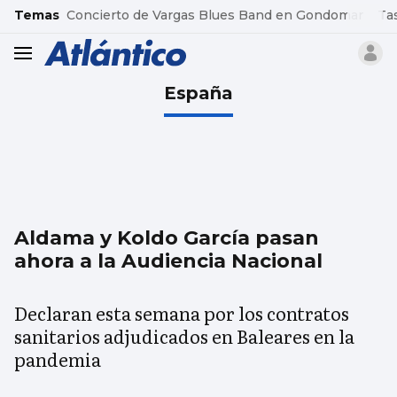
common.go-to-content
Temas
Concierto de Vargas Blues Band en Gondomar
Ta
header.menu.open
España
Aldama y Koldo García pasan
ahora a la Audiencia Nacional
Declaran esta semana por los contratos
sanitarios adjudicados en Baleares en la
pandemia