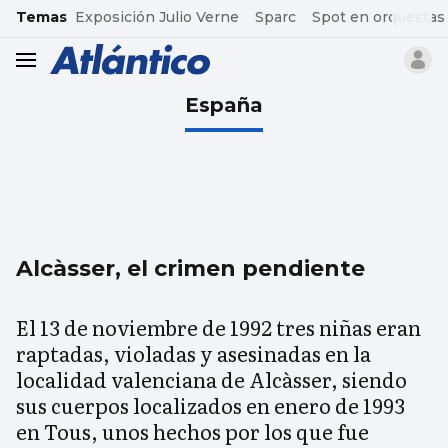
common.go-to-content
Temas
Exposición Julio Verne
Sparc
Spot en orquestas
header.menu.open
España
Alcàsser, el crimen pendiente
El 13 de noviembre de 1992 tres niñas eran
raptadas, violadas y asesinadas en la
localidad valenciana de Alcàsser, siendo
sus cuerpos localizados en enero de 1993
en Tous, unos hechos por los que fue