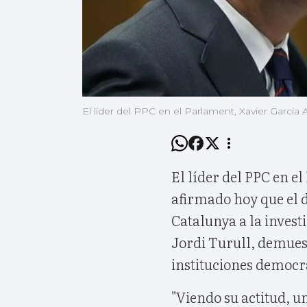
El líder del PPC en el Parlament, Xavier García A
El líder del PPC en e
afirmado hoy que el d
Catalunya a la investi
Jordi Turull, demuest
instituciones democrá
"Viendo su actitud, u