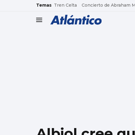
common.go-to-content
Temas
Tren Celta
Concierto de Abraham 
header.menu.open
Albiol cree q