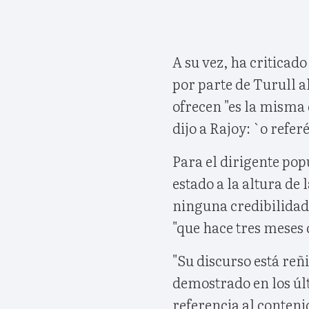
A su vez, ha criticad
por parte de Turull a
ofrecen "es la misma
dijo a Rajoy: `o ref
Para el dirigente popu
estado a la altura de 
ninguna credibilidad"
"que hace tres meses 
"Su discurso está reñ
demostrado en los últ
referencia al conteni