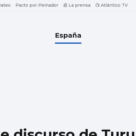
Mateo
Pacto por Peinador
📰 La prensa
📺 Atlántico TV
España
ue discurso de Turu