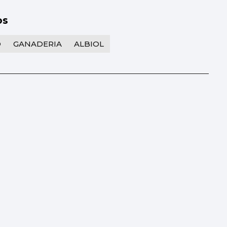
os
O
GANADERIA
ALBIOL