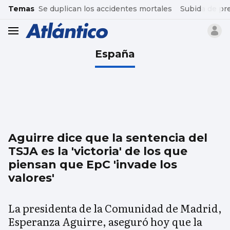
common.go-to-content
Temas
Se duplican los accidentes mortales
Subida de pr
header.menu.open
España
Aguirre dice que la sentencia del
TSJA es la 'victoria' de los que
piensan que EpC 'invade los
valores'
La presidenta de la Comunidad de Madrid,
Esperanza Aguirre, aseguró hoy que la