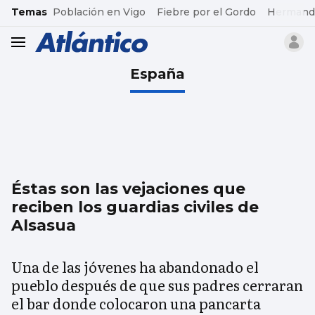
common.go-to-content
Temas
Población en Vigo
Fiebre por el Gordo
Hermand
header.menu.open
España
Éstas son las vejaciones que
reciben los guardias civiles de
Alsasua
Una de las jóvenes ha abandonado el
pueblo después de que sus padres cerraran
el bar donde colocaron una pancarta