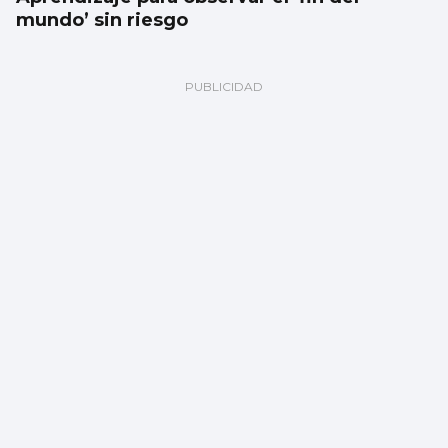
mundo’ sin riesgo
Freire y Náutico piden al Puerto renovar
sus concesiones