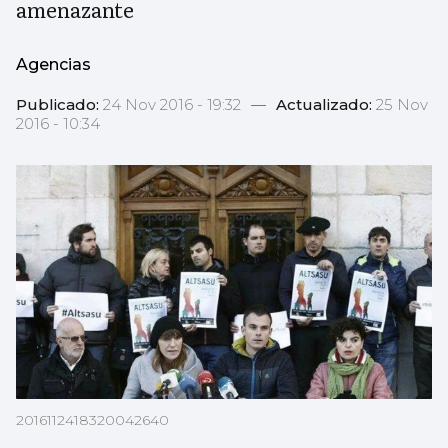
amenazante
Agencias
Publicado:
24 Nov 2016 - 19:32
—
Actualizado:
25 Nov
2016 - 10:34
2016112418320042640