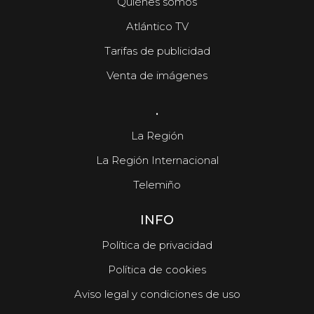
Quiénes somos
Atlántico TV
Tarifas de publicidad
Aparecen los cuerpos de la familia de Marín
Venta de imágenes
muerta en el terremoto de Venezuela
.
La Región
La Región Internacional
Telemiño
INFO
Política de privacidad
Política de cookies
Aviso legal y condiciones de uso