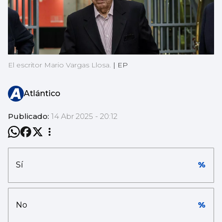
El escritor Mario Vargas Llosa.
|
EP
Atlántico
Publicado:
14 Abr 2025 - 20:12
Sí
%
No
%