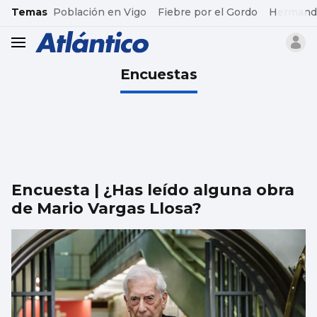
common.go-to-content
Temas
Población en Vigo
Fiebre por el Gordo
Hermand
header.menu.open
Encuestas
Encuesta | ¿Has leído alguna obra
de Mario Vargas Llosa?