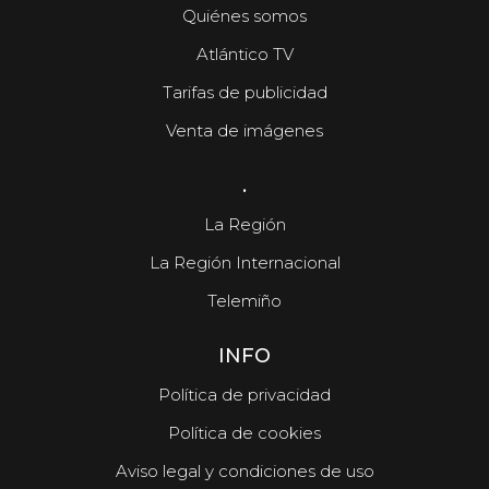
Quiénes somos
Atlántico TV
Tarifas de publicidad
FÁBRICA
Venta de imágenes
La planta de chips fotónicos Sparc moviliza
110 millones
.
La Región
La Región Internacional
Telemiño
INFO
Política de privacidad
Política de cookies
Aviso legal y condiciones de uso