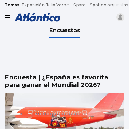
common.go-to-content
Temas
Exposición Julio Verne
Sparc
Spot en orquestas
header.menu.open
Encuestas
Encuesta | ¿España es favorita
para ganar el Mundial 2026?