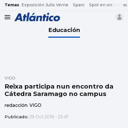
common.go-to-content
Temas
Exposición Julio Verne
Sparc
Spot en orquestas
header.menu.open
Educación
VIGO
Reixa participa nun encontro da
Cátedra Saramago no campus
redacción. VIGO
Publicado:
29 Oct 2019 - 23:47