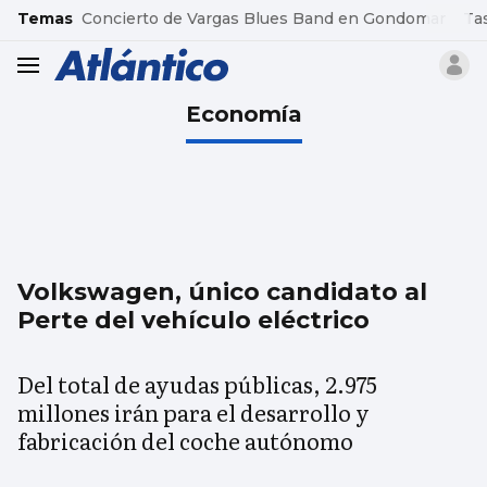
common.go-to-content
Temas
Concierto de Vargas Blues Band en Gondomar
Ta
header.menu.open
Economía
Volkswagen, único candidato al
Perte del vehículo eléctrico
Del total de ayudas públicas, 2.975
millones irán para el desarrollo y
fabricación del coche autónomo