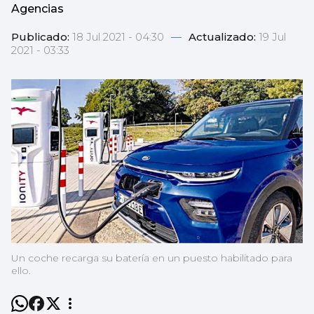
Agencias
Publicado:
18 Jul 2021 - 04:30
—
Actualizado:
19 Jul
2021 - 03:33
Un coche recarga su batería en un puesto habilitado para
ello.