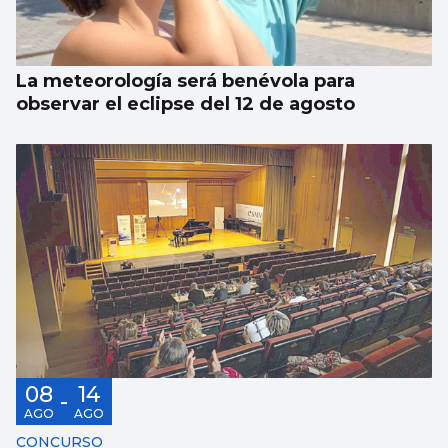
satélite que volará más cerca de la Tierra
La meteorología será benévola para
observar el eclipse del 12 de agosto
08
14
-
AGO
AGO
CONCURSO