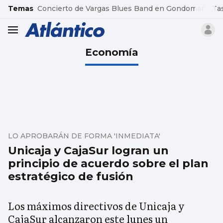
common.go-to-content
Temas
Concierto de Vargas Blues Band en Gondomar
Ta
header.menu.open
Economía
LO APROBARÁN DE FORMA 'INMEDIATA'
Unicaja y CajaSur logran un
principio de acuerdo sobre el plan
estratégico de fusión
Los máximos directivos de Unicaja y
CajaSur alcanzaron este lunes un