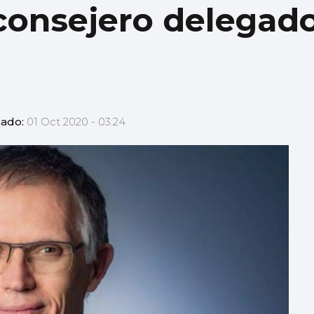
 consejero delegad
zado:
01 Oct 2020 - 03:24