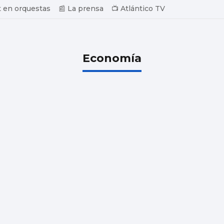
 en orquestas
📰 La prensa
📺 Atlántico TV
Economía