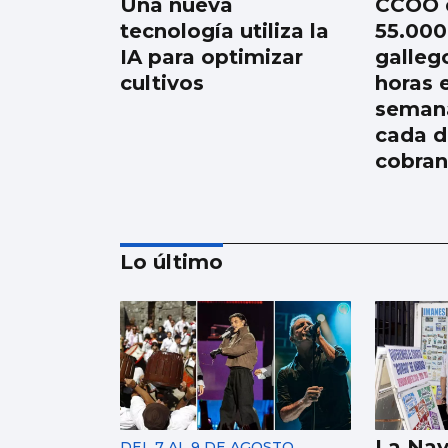
Una nueva
CCOO 
tecnología utiliza la
55.000
IA para optimizar
galleg
cultivos
horas 
semana
cada d
cobran
Lo último
Récord de personas
afiliadas en Vigo y
provincia en julio
aunque sube el paro
La Nav
DEL 7 AL 9 DE AGOSTO