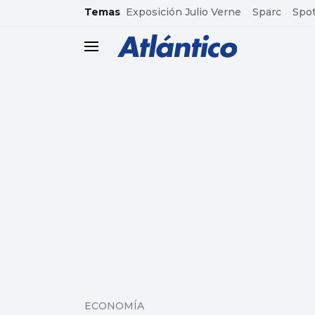
common.go-to-content
Temas
Exposición Julio Verne
Sparc
Spot
header.menu.open
ECONOMÍA