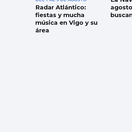
Radar Atlántico:
agosto
fiestas y mucha
buscan
música en Vigo y su
área
Noche mágica con
Vargas Blues Band