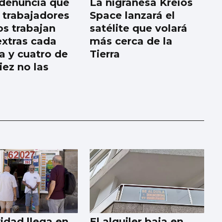
denuncia que
La nigranesa Kreios
 trabajadores
Space lanzará el
os trabajan
satélite que volará
extras cada
más cerca de la
 y cuatro de
Tierra
iez no las
idad llega en
El alquiler baja en